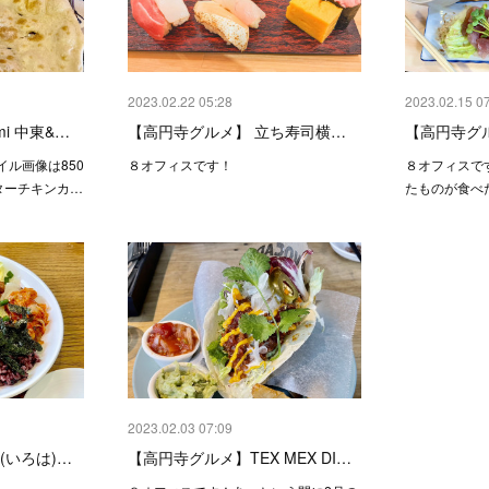
2023.02.22 05:28
2023.02.15 0
i 中東&…
【高円寺グルメ】 立ち寿司横…
【高円寺グ
ル画像は850
８オフィスです！
８オフィスで
ターチキンカ…
たものが食べ
2023.02.03 07:09
(いろは)…
【高円寺グルメ】TEX MEX DI…