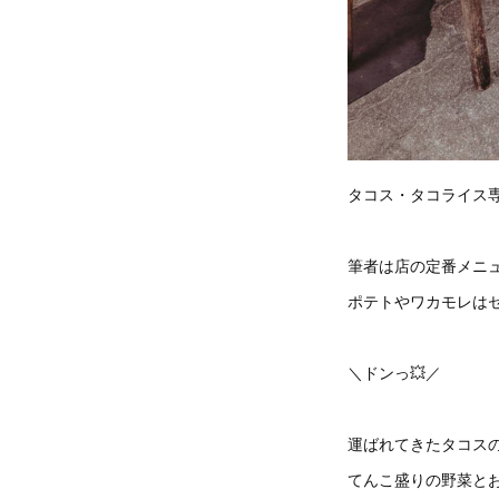
タコス・タコライス専
筆者は店の定番メニ
ポテトやワカモレは
＼ドンっ💥／
運ばれてきたタコス
てんこ盛りの野菜と