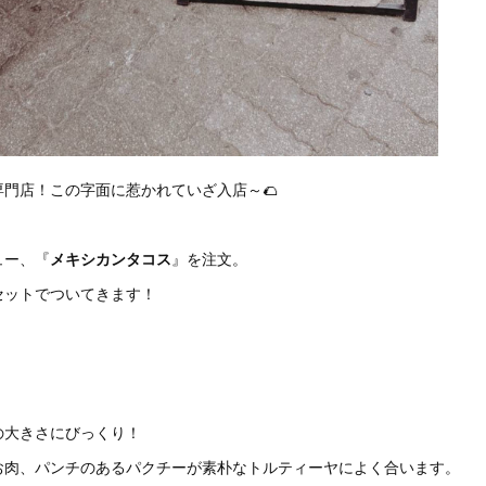
門店！この字面に惹かれていざ入店～🌮
ュー、『
メキシカンタコス
』を注文。
セットでついてきます！
の大きさにびっくり！
お肉、パンチのあるパクチーが素朴なトルティーヤによく合います。