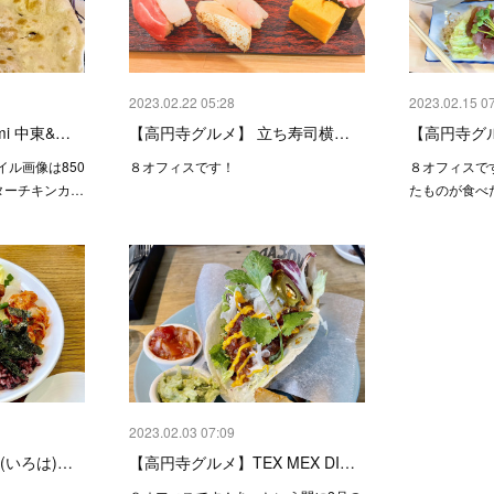
2023.02.22 05:28
2023.02.15 0
i 中東&…
【高円寺グルメ】 立ち寿司横…
【高円寺グ
ル画像は850
８オフィスです！
８オフィスで
ターチキンカ…
たものが食べ
2023.02.03 07:09
(いろは)…
【高円寺グルメ】TEX MEX DI…