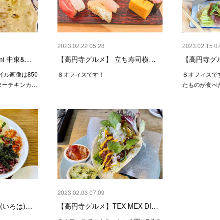
2023.02.22 05:28
2023.02.15 0
i 中東&…
【高円寺グルメ】 立ち寿司横…
【高円寺グ
ル画像は850
８オフィスです！
８オフィスで
ターチキンカ…
たものが食べ
2023.02.03 07:09
(いろは)…
【高円寺グルメ】TEX MEX DI…