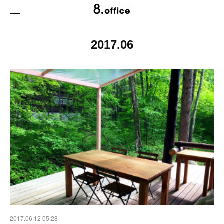
2017
.
06
2017.06.12 05:28