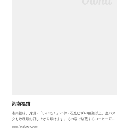
湘南福猫
湘南福猫、片瀬 - 「いいね！」25件 - 石窯ピザ40種類以上、生パス
タも数種類お召し上がり頂けます。その場で焙煎するコーヒー豆…
www.facebook.com