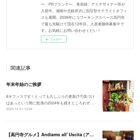
ー、PRプランナー、美容師、アイデザイナー等が
入居中。湘南や北軽井沢に別荘型サテライトオフィ
スも展開。2008年にコワーキングスペース高円寺
で最も先駆けて現在12年目。入居者随時募集中で
す。お気軽にお問い合わせくだい！
フォロー
関連記事
年末年始のご挨拶
8オフィスです！とっても久しぶりの更新(T-T)気づけ
ばあっという間に怒濤の2024年も残すところわず…
2024.12.31 13:04
【高円寺グルメ】Andiamo all' Uscita (アンディアーモ アッラ ウシータ)