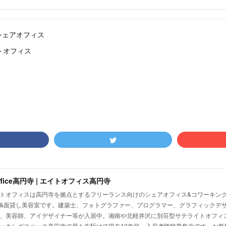
シェアオフィス
エイトオフィス
office高円寺 | エイトオフィス高円寺
トオフィスは高円寺を拠点とするフリーランス向けのシェアオフィス&コワーキン
&面貸し美容室です。建築士、フォトグラファー、プログラマー、グラフィックデザ
、美容師、アイデザイナー等が入居中。湘南や北軽井沢に別荘型サテライトオフィス
ーキングスペース高円寺で最も先駆けて現在12年目。入居者随時募集中です。お気