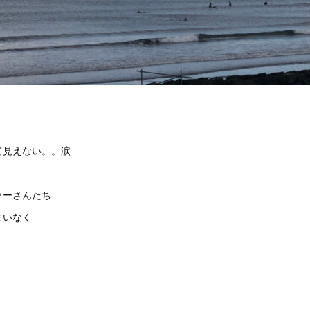
て見えない。。涙
ァーさんたち
まいなく