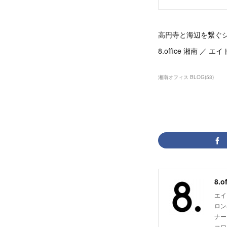
高円寺と海辺を繋ぐ
8.office 湘南 ／ 
湘南オフィス BLOG
(
53
)
8.
エイ
ロン
ナー
コワ