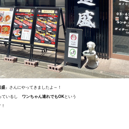
道盛
』さんにやってきましたよ～！
っているし
ワンちゃん連れでもOK
という
す！