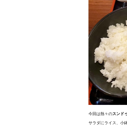
今回は熱々の
スンド
サラダにライス、小