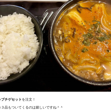
ゥブチゲセット
を注文！
鉢３品もついてくるのは嬉しいですね＾＾