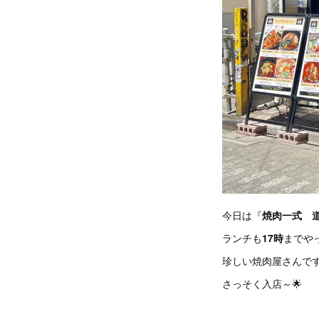
今日は『
焼肉一式 
ランチも
17時
までや
珍しい焼肉屋さんで
さっそく入店～🌟