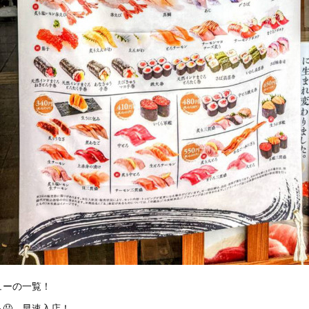
ューの一覧！
🤤 早速入店！